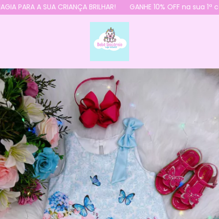
 PARA A SUA CRIANÇA BRILHAR!
GANHE 10% OFF na sua 1ª com