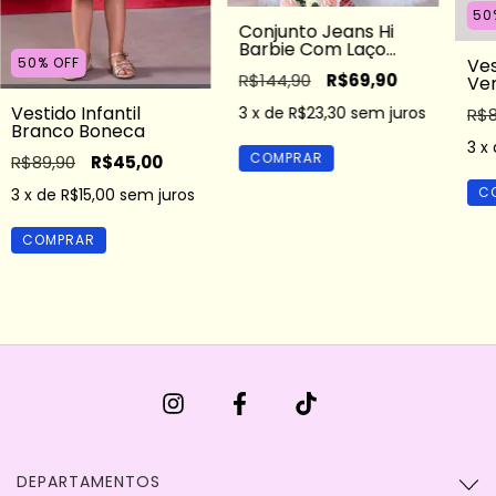
50
Conjunto Jeans Hi
Barbie Com Laço
Ves
50
%
OFF
Luxo
R$144,90
R$69,90
Ve
Dou
Vestido Infantil
3
x de
R$23,30
sem juros
R$8
Branco Boneca
3
x
COMPRAR
R$89,90
R$45,00
C
3
x de
R$15,00
sem juros
COMPRAR
DEPARTAMENTOS